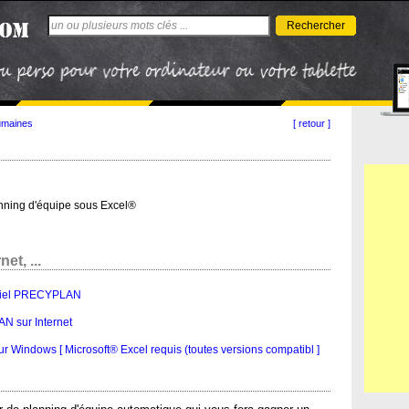
Rechercher
umaines
[ retour ]
nning d'équipe sous Excel®
et, ...
ogiciel PRECYPLAN
N sur Internet
Windows [ Microsoft® Excel requis (toutes versions compatibl ]