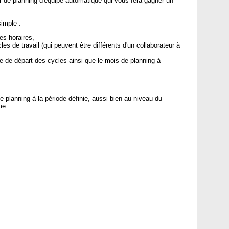
eur de planning d'équipe automatique qui vous fera gagner un
imple :
es-horaires,
es de travail (qui peuvent être différents d'un collaborateur à
 de départ des cycles ainsi que le mois de planning à
planning à la période définie, aussi bien au niveau du
me