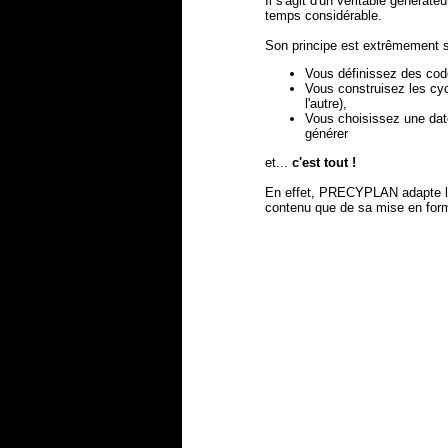
Il s'agit d'un véritable générat
temps considérable.
Son principe est extrêmement s
Vous définissez des cod
Vous construisez les cycl
l'autre),
Vous choisissez une date
générer
et...
c'est tout !
En effet, PRECYPLAN adapte le 
contenu que de sa mise en for