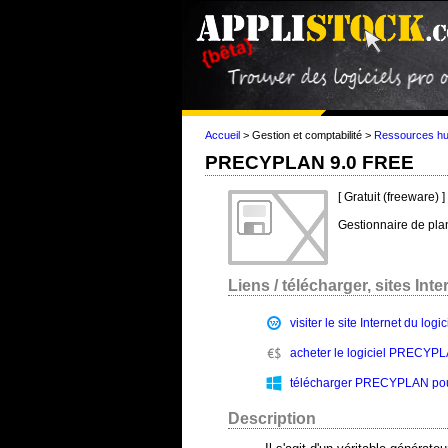
Accueil
>
Gestion et comptabilité
>
Ressources h
PRECYPLAN 9.0 FREE
[ Gratuit (freeware) ]
Gestionnaire de pla
Liens / télécharger, sites Intern
visiter le site Internet du l
acheter le logiciel PRECYPLA
télécharger PRECYPLAN pour 
Description