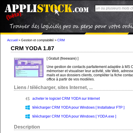
Accueil
>
Gestion et comptabilité
>
CRM
CRM YODA 1.87
[ Gratuit (freeware) ]
Une gestion de contacts parfaitement adaptée à MS Of
mémoriser et visualiser leur activité, site Web, adre
mails et aux dossiers clients, compléter la fiche cont
office à partir de vos modèles.
Liens / télécharger, sites Internet, ...
acheter le logiciel CRM YODA sur Internet
télécharger CRM YODA pour Windows [ Installateur FTP ]
télécharger CRM YODA pour Windows [ YODA.exe ]
Description