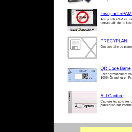
Tesuji antiSPAM
Tesuji antiSPAM est un
entrant afin de ne lai
PRECYPLAN
Gestionnaire de plann
QR Code Barre
Créer gratuitement v
100% Gratuit et en Fr
ALLCapture
Capture les activités d
publication sur intern