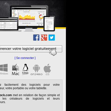
[ Se connecter ]
ez facilement des logiciels pour votre
eur, votre portable ou votre tablette.
tock.com
met en relation de façon simple et
e les créateurs de logiciels et leurs
eurs.