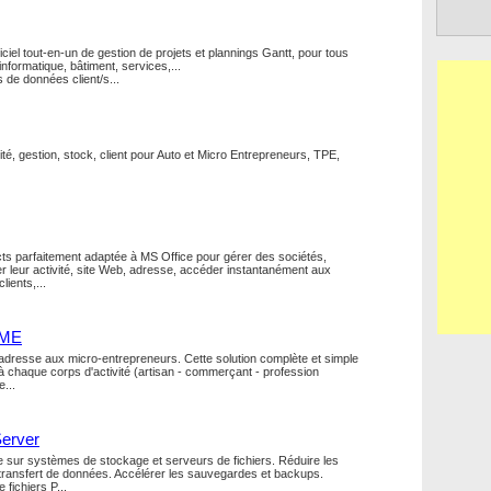
giciel tout-en-un de gestion de projets et plannings Gantt, pour tous
 informatique, bâtiment, services,...
s de données client/s...
ité, gestion, stock, client pour Auto et Micro Entrepreneurs, TPE,
ts parfaitement adaptée à MS Office pour gérer des sociétés,
er leur activité, site Web, adresse, accéder instantanément aux
lients,...
 ME
adresse aux micro-entrepreneurs. Cette solution complète et simple
a à chaque corps d'activité (artisan - commerçant - profession
e...
Server
 sur systèmes de stockage et serveurs de fichiers. Réduire les
transfert de données. Accélérer les sauvegardes et backups.
fichiers P...