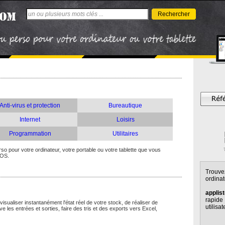
Rechercher
Anti-virus et protection
Bureautique
Internet
Loisirs
Programmation
Utilitaires
so pour votre ordinateur, votre portable ou votre tablette que vous
iOS.
Trouv
ordinat
applis
rapid
ualiser instantanément l'état réel de votre stock, de réaliser de
utilisat
tive les entrées et sorties, faire des tris et des exports vers Excel,