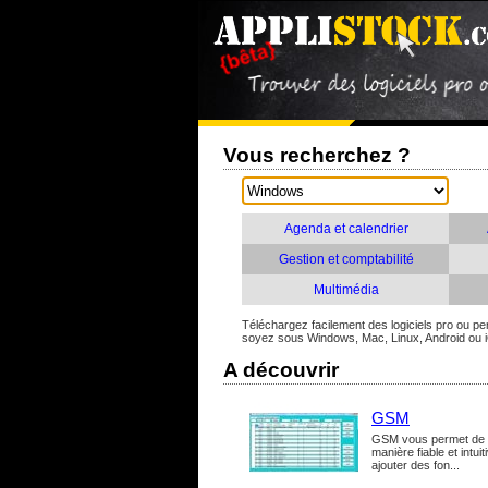
Vous recherchez ?
Agenda et calendrier
Gestion et comptabilité
Multimédia
Téléchargez facilement des logiciels pro ou per
soyez sous Windows, Mac, Linux, Android ou 
A découvrir
GSM
GSM vous permet de vis
manière fiable et intui
ajouter des fon...