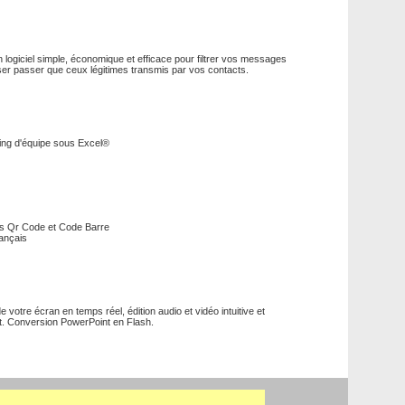
 logiciel simple, économique et efficace pour filtrer vos messages
sser passer que ceux légitimes transmis par vos contacts.
ing d'équipe sous Excel®
os Qr Code et Code Barre
ançais
e votre écran en temps réel, édition audio et vidéo intuitive et
et. Conversion PowerPoint en Flash.