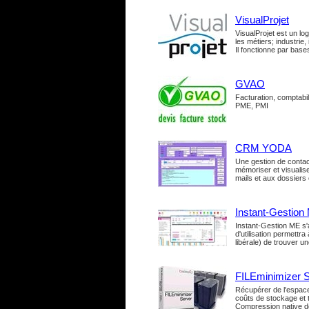
VisualProjet
VisualProjet est un lo
les métiers; industrie,
Il fonctionne par base
GVAO
Facturation, comptabil
PME, PMI
CRM YODA
Une gestion de contac
mémoriser et visualis
mails et aux dossiers c
Instant-Gestion
Instant-Gestion ME s'
d'utilisation permettr
libérale) de trouver un
FILEminimizer 
Récupérer de l'espace
coûts de stockage et 
Compression native de 